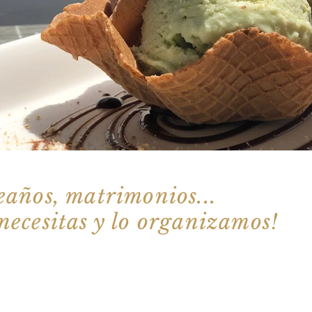
s
eaños, matrimonios...
ecesitas y lo organizamos!