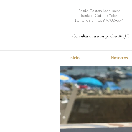
Borde Costero lado norte
frente a Club de Yates
Llámanos al
+569 97029574
Consultas o reservas pinchar AQUÍ
Inicio
Nosotros